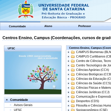
Aluno
Professor
Comunidade
Centros Ensino, Campus (Coordenações, cursos de grad
Centros Ensino, Campus (Coord
UFSC
CAMPUS Blumenau (BLN
CAMPUS Curitibanos (C
Centro de Ciências, Tecn
Centro Tecnológico de Joi
Ciências Agrárias (CCA)
Ciências Biológicas (CCB
Ciências da Educação (
Ciências da Saúde (CCS)
Ciências Físicas e Matem
Ciências Jurídicas (CCJ)
Comunicação e Expressã
Comunidade
Desportos (CDS)
Avisos Gerais
Filosofia e Ciências Hum
UFSC
Socioeconômico (CSE)