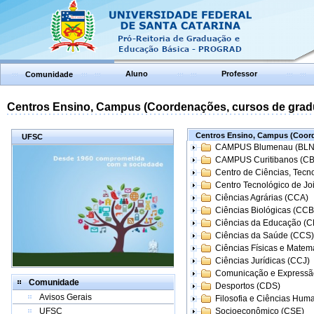
Aluno
Professor
Comunidade
Centros Ensino, Campus (Coordenações, cursos de grad
Centros Ensino, Campus (Coord
UFSC
CAMPUS Blumenau (BLN
CAMPUS Curitibanos (C
Centro de Ciências, Tecn
Centro Tecnológico de Joi
Ciências Agrárias (CCA)
Ciências Biológicas (CCB
Ciências da Educação (
Ciências da Saúde (CCS)
Ciências Físicas e Matem
Ciências Jurídicas (CCJ)
Comunicação e Expressã
Comunidade
Desportos (CDS)
Avisos Gerais
Filosofia e Ciências Hum
UFSC
Socioeconômico (CSE)