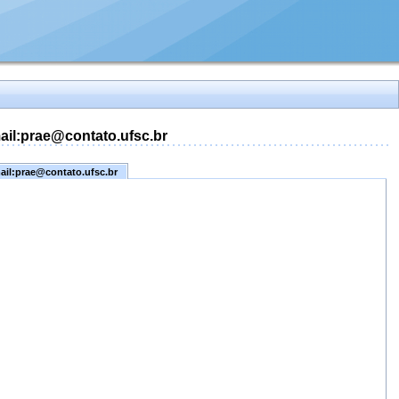
mail:prae@contato.ufsc.br
mail:prae@contato.ufsc.br