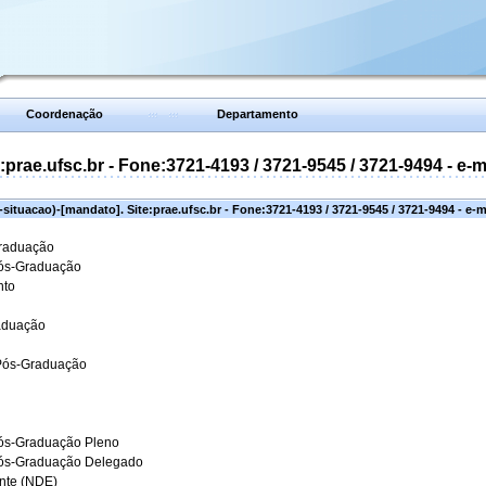
Coordenação
Departamento
prae.ufsc.br - Fone:3721-4193 / 3721-9545 / 3721-9494 - e-
situacao)-[mandato]. Site:prae.ufsc.br - Fone:3721-4193 / 3721-9545 / 3721-9494 - e-
Graduação
Pós-Graduação
nto
aduação
 Pós-Graduação
ós-Graduação Pleno
Pós-Graduação Delegado
ante (NDE)