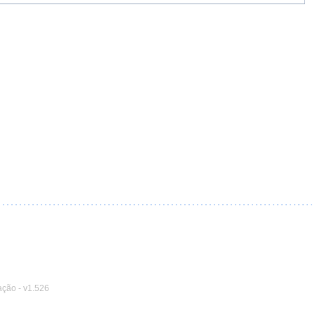
ação
-
v1.526