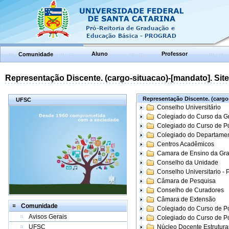
Aluno
Professor
Comunidade
Representação Discente. (cargo-situacao)-[mandato]. Site:
Representação Discente. (cargo-
UFSC
Conselho Universitário
Colegiado do Curso da 
Colegiado do Curso de 
Colegiado do Departame
Centros Acadêmicos
Camara de Ensino da Gr
Conselho da Unidade
Conselho Universitario -
Câmara de Pesquisa
Conselho de Curadores
Câmara de Extensão
Comunidade
Colegiado do Curso de P
Avisos Gerais
Colegiado do Curso de 
UFSC
Núcleo Docente Estrutur