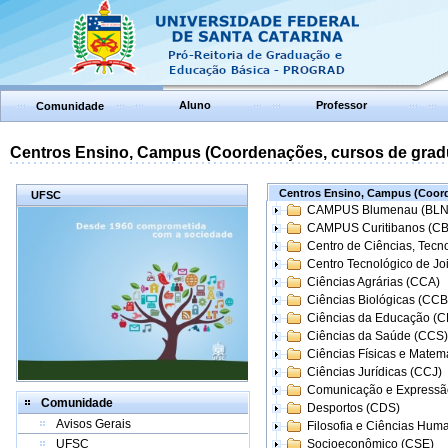
Aluno
Professor
Comunidade
Centros Ensino, Campus (Coordenações, cursos de grad
Centros Ensino, Campus (Coord
UFSC
CAMPUS Blumenau (BLN
CAMPUS Curitibanos (C
Centro de Ciências, Tecn
Centro Tecnológico de Joi
Ciências Agrárias (CCA)
Ciências Biológicas (CCB
Ciências da Educação (
Ciências da Saúde (CCS)
Ciências Físicas e Matem
Ciências Jurídicas (CCJ)
Comunicação e Expressã
Comunidade
Desportos (CDS)
Avisos Gerais
Filosofia e Ciências Hum
UFSC
Socioeconômico (CSE)