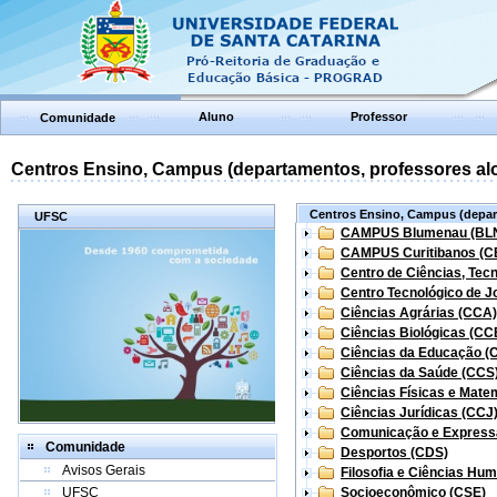
Aluno
Professor
Comunidade
Centros Ensino, Campus (departamentos, professores aloc
Centros Ensino, Campus (depart
UFSC
CAMPUS Blumenau (BL
CAMPUS Curitibanos (C
Centro de Ciências, Tec
Centro Tecnológico de Jo
Ciências Agrárias (CCA)
Ciências Biológicas (CC
Ciências da Educação (
Ciências da Saúde (CCS
Ciências Físicas e Mate
Ciências Jurídicas (CCJ
Comunicação e Express
Comunidade
Desportos (CDS)
Avisos Gerais
Filosofia e Ciências Hu
UFSC
Socioeconômico (CSE)