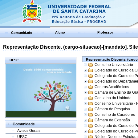
Aluno
Professor
Comunidade
Representação Discente. (cargo-situacao)-[mandato]. Site:
Representação Discente. (cargo-
UFSC
Conselho Universitário
Colegiado do Curso da 
Colegiado do Curso de 
Colegiado do Departame
Centros Acadêmicos
Camara de Ensino da Gr
Conselho da Unidade
Conselho Universitario -
Câmara de Pesquisa
Conselho de Curadores
Câmara de Extensão
Comunidade
Colegiado do Curso de P
Avisos Gerais
Colegiado do Curso de 
UFSC
Núcleo Docente Estrutur