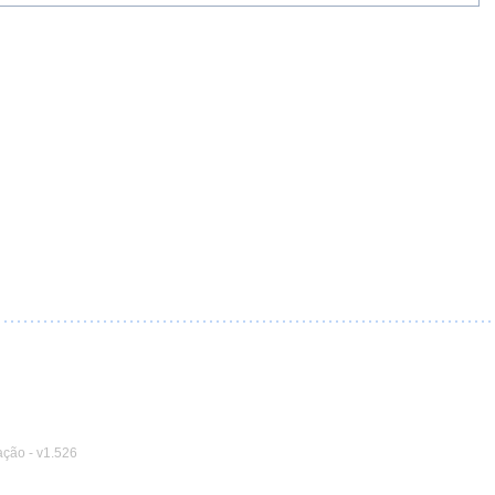
ação
-
v1.526