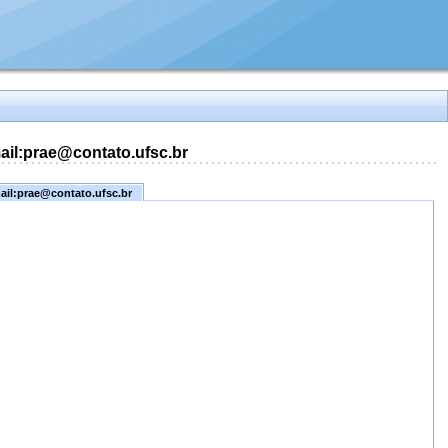
mail:prae@contato.ufsc.br
mail:prae@contato.ufsc.br