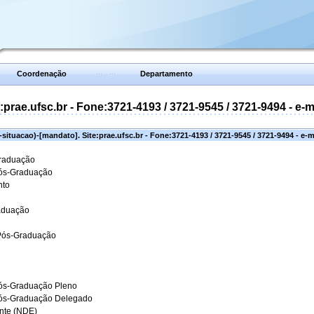
Coordenação
Departamento
prae.ufsc.br - Fone:3721-4193 / 3721-9545 / 3721-9494 - e-
situacao)-[mandato]. Site:prae.ufsc.br - Fone:3721-4193 / 3721-9545 / 3721-9494 - e-
Graduação
Pós-Graduação
nto
aduação
 Pós-Graduação
ós-Graduação Pleno
Pós-Graduação Delegado
ante (NDE)