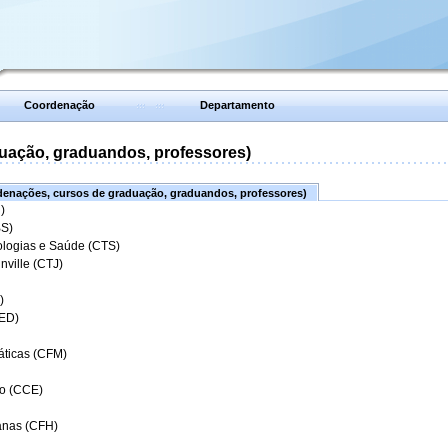
Coordenação
Departamento
uação, graduandos, professores)
enações, cursos de graduação, graduandos, professores)
)
BS)
ologias e Saúde (CTS)
nville (CTJ)
)
CED)
áticas (CFM)
o (CCE)
anas (CFH)