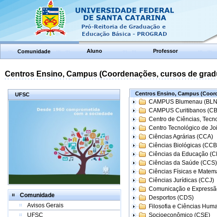
Aluno
Professor
Comunidade
Centros Ensino, Campus (Coordenações, cursos de grad
Centros Ensino, Campus (Coord
UFSC
CAMPUS Blumenau (BLN
CAMPUS Curitibanos (C
Centro de Ciências, Tecn
Centro Tecnológico de Joi
Ciências Agrárias (CCA)
Ciências Biológicas (CCB
Ciências da Educação (
Ciências da Saúde (CCS)
Ciências Físicas e Matem
Ciências Jurídicas (CCJ)
Comunicação e Expressã
Comunidade
Desportos (CDS)
Avisos Gerais
Filosofia e Ciências Hum
UFSC
Socioeconômico (CSE)