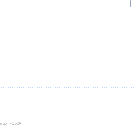
ação
-
v1.526