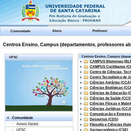
Aluno
Professor
Comunidade
Centros Ensino, Campus (departamentos, professores aloc
Centros Ensino, Campus (depart
UFSC
CAMPUS Blumenau (BL
CAMPUS Curitibanos (C
Centro de Ciências, Tec
Centro Tecnológico de Jo
Ciências Agrárias (CCA)
Ciências Biológicas (CC
Ciências da Educação (
Ciências da Saúde (CCS
Ciências Físicas e Mate
Ciências Jurídicas (CCJ
Comunicação e Express
Comunidade
Desportos (CDS)
Avisos Gerais
Filosofia e Ciências Hu
UFSC
Socioeconômico (CSE)