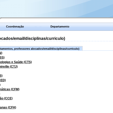
Coordenação
Departamento
ados/email/disciplinas/curriculo)
amentos, professores alocados/email/disciplinas/curriculo)
N)
BS)
nologias e Saúde (CTS)
inville (CTJ)
B)
CED)
)
máticas (CFM)
)
ão (CCE)
manas (CFH)