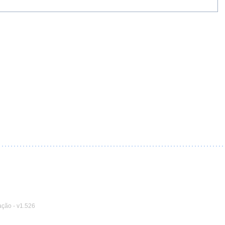
ação
-
v1.526