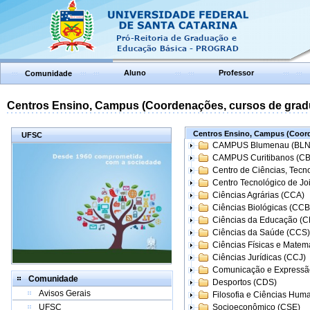
Aluno
Professor
Comunidade
Centros Ensino, Campus (Coordenações, cursos de grad
Centros Ensino, Campus (Coord
UFSC
CAMPUS Blumenau (BLN
CAMPUS Curitibanos (C
Centro de Ciências, Tecn
Centro Tecnológico de Joi
Ciências Agrárias (CCA)
Ciências Biológicas (CCB
Ciências da Educação (
Ciências da Saúde (CCS)
Ciências Físicas e Matem
Ciências Jurídicas (CCJ)
Comunicação e Expressã
Comunidade
Desportos (CDS)
Avisos Gerais
Filosofia e Ciências Hum
UFSC
Socioeconômico (CSE)