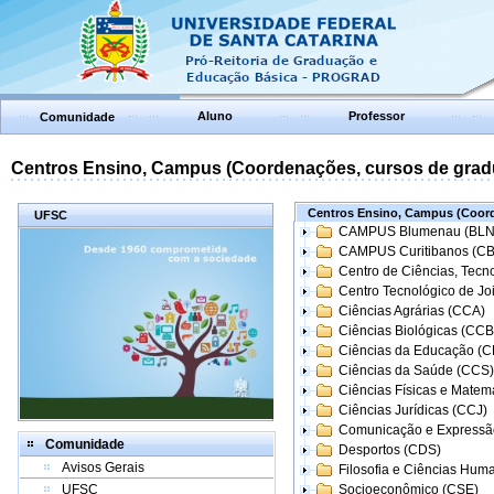
Aluno
Professor
Comunidade
Centros Ensino, Campus (Coordenações, cursos de grad
Centros Ensino, Campus (Coord
UFSC
CAMPUS Blumenau (BLN
CAMPUS Curitibanos (C
Centro de Ciências, Tecn
Centro Tecnológico de Joi
Ciências Agrárias (CCA)
Ciências Biológicas (CCB
Ciências da Educação (
Ciências da Saúde (CCS)
Ciências Físicas e Matem
Ciências Jurídicas (CCJ)
Comunicação e Expressã
Comunidade
Desportos (CDS)
Avisos Gerais
Filosofia e Ciências Hum
UFSC
Socioeconômico (CSE)