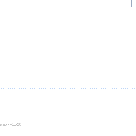
ação
-
v1.526