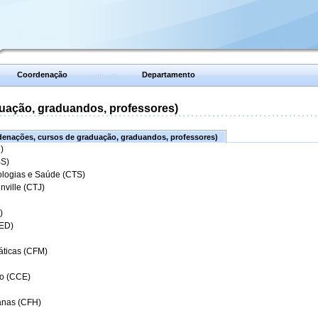
Coordenação
Departamento
uação, graduandos, professores)
enações, cursos de graduação, graduandos, professores)
)
BS)
ologias e Saúde (CTS)
nville (CTJ)
)
CED)
áticas (CFM)
o (CCE)
anas (CFH)