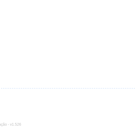
ação
-
v1.526