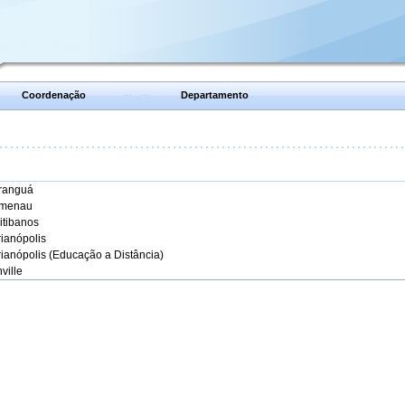
Coordenação
Departamento
aranguá
umenau
itibanos
rianópolis
rianópolis (Educação a Distância)
ville