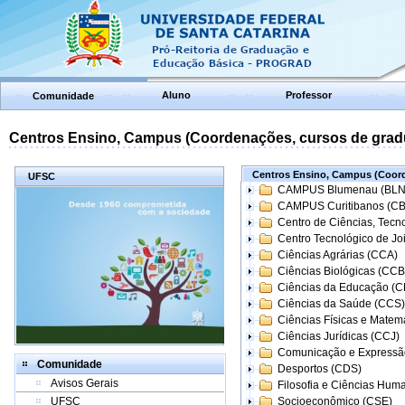
Aluno
Professor
Comunidade
Centros Ensino, Campus (Coordenações, cursos de grad
Centros Ensino, Campus (Coord
UFSC
CAMPUS Blumenau (BLN
CAMPUS Curitibanos (C
Centro de Ciências, Tecn
Centro Tecnológico de Joi
Ciências Agrárias (CCA)
Ciências Biológicas (CCB
Ciências da Educação (
Ciências da Saúde (CCS)
Ciências Físicas e Matem
Ciências Jurídicas (CCJ)
Comunicação e Expressã
Comunidade
Desportos (CDS)
Avisos Gerais
Filosofia e Ciências Hum
UFSC
Socioeconômico (CSE)