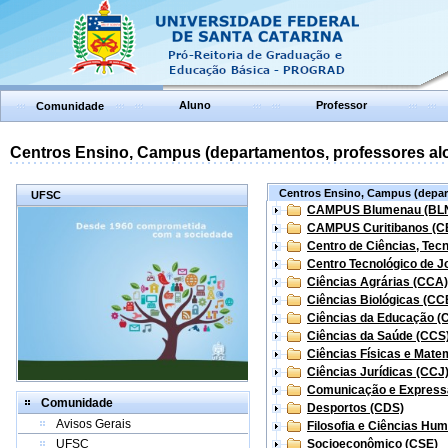
Aluno
Professor
Comunidade
Centros Ensino, Campus (departamentos, professores aloc
Centros Ensino, Campus (depart
UFSC
CAMPUS Blumenau (BL
CAMPUS Curitibanos (C
Centro de Ciências, Tec
Centro Tecnológico de Jo
Ciências Agrárias (CCA)
Ciências Biológicas (CC
Ciências da Educação (
Ciências da Saúde (CCS
Ciências Físicas e Mate
Ciências Jurídicas (CCJ
Comunicação e Express
Comunidade
Desportos (CDS)
Avisos Gerais
Filosofia e Ciências Hu
UFSC
Socioeconômico (CSE)