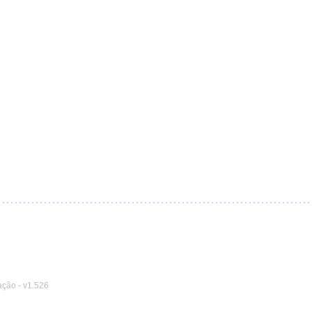
ação
-
v1.526