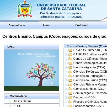
Aluno
Professor
Comunidade
Centros Ensino, Campus (Coordenações, cursos de grad
Centros Ensino, Campus (Coord
UFSC
CAMPUS Blumenau (BLN
CAMPUS Curitibanos (C
Centro de Ciências, Tecn
Centro Tecnológico de Joi
Ciências Agrárias (CCA)
Ciências Biológicas (CCB
Ciências da Educação (
Ciências da Saúde (CCS)
Ciências Físicas e Matem
Ciências Jurídicas (CCJ)
Comunicação e Expressã
Comunidade
Desportos (CDS)
Avisos Gerais
Filosofia e Ciências Hum
UFSC
Socioeconômico (CSE)