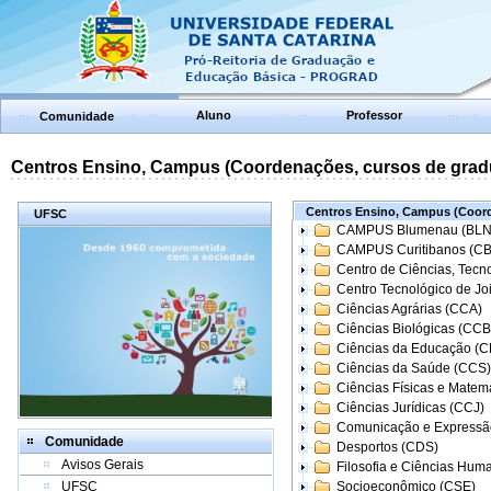
Aluno
Professor
Comunidade
Centros Ensino, Campus (Coordenações, cursos de grad
Centros Ensino, Campus (Coord
UFSC
CAMPUS Blumenau (BLN
CAMPUS Curitibanos (C
Centro de Ciências, Tecn
Centro Tecnológico de Joi
Ciências Agrárias (CCA)
Ciências Biológicas (CCB
Ciências da Educação (
Ciências da Saúde (CCS)
Ciências Físicas e Matem
Ciências Jurídicas (CCJ)
Comunicação e Expressã
Comunidade
Desportos (CDS)
Avisos Gerais
Filosofia e Ciências Hum
UFSC
Socioeconômico (CSE)