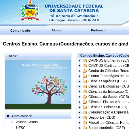
Aluno
Professor
Comunidade
Centros Ensino, Campus (Coordenações, cursos de grad
Centros Ensino, Campus (Coord
UFSC
CAMPUS Blumenau (BLN
CAMPUS Curitibanos (C
Centro de Ciências, Tecn
Centro Tecnológico de Joi
Ciências Agrárias (CCA)
Ciências Biológicas (CCB
Ciências da Educação (
Ciências da Saúde (CCS)
Ciências Físicas e Matem
Ciências Jurídicas (CCJ)
Comunicação e Expressã
Comunidade
Desportos (CDS)
Avisos Gerais
Filosofia e Ciências Hum
UFSC
Socioeconômico (CSE)