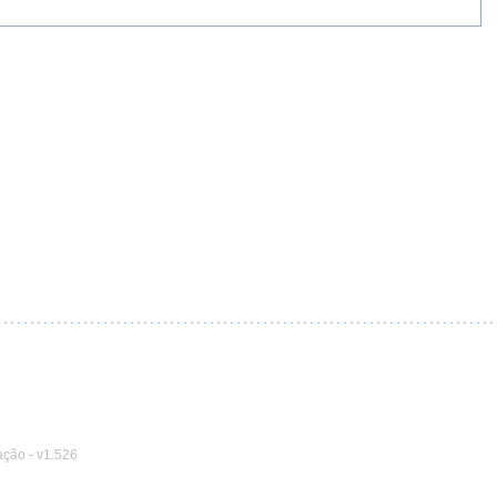
ação
-
v1.526