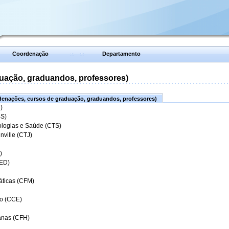
Coordenação
Departamento
uação, graduandos, professores)
enações, cursos de graduação, graduandos, professores)
)
BS)
ologias e Saúde (CTS)
nville (CTJ)
)
CED)
áticas (CFM)
o (CCE)
anas (CFH)