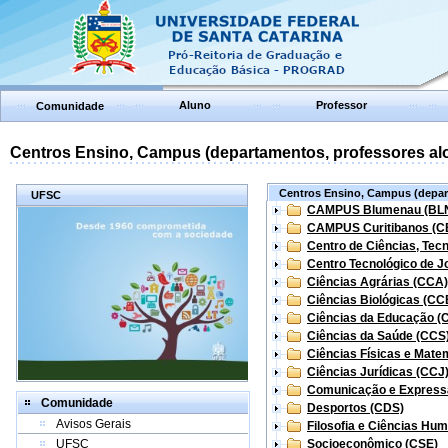
Aluno
Professor
Comunidade
Centros Ensino, Campus (departamentos, professores aloc
Centros Ensino, Campus (depart
UFSC
CAMPUS Blumenau (BL
CAMPUS Curitibanos (C
Centro de Ciências, Tec
Centro Tecnológico de Jo
Ciências Agrárias (CCA)
Ciências Biológicas (CC
Ciências da Educação (
Ciências da Saúde (CCS
Ciências Físicas e Mate
Ciências Jurídicas (CCJ
Comunicação e Express
Comunidade
Desportos (CDS)
Avisos Gerais
Filosofia e Ciências Hu
UFSC
Socioeconômico (CSE)