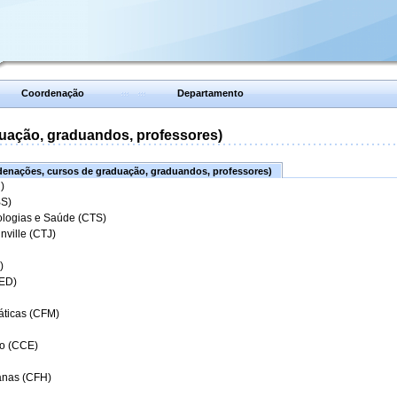
Coordenação
Departamento
uação, graduandos, professores)
enações, cursos de graduação, graduandos, professores)
)
BS)
ologias e Saúde (CTS)
nville (CTJ)
)
CED)
áticas (CFM)
o (CCE)
anas (CFH)