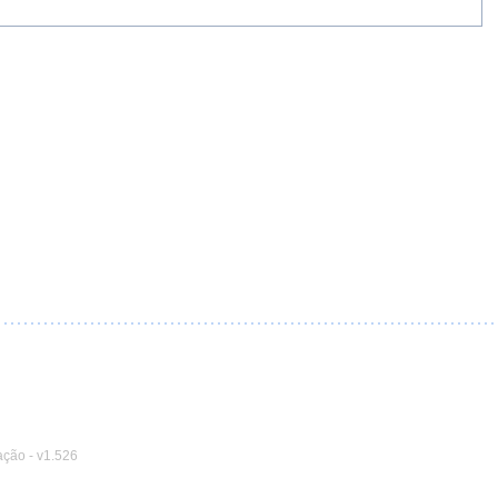
ação
-
v1.526