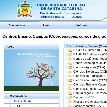
Aluno
Professor
Comunidade
Centros Ensino, Campus (Coordenações, cursos de grad
Centros Ensino, Campus (Coord
UFSC
CAMPUS Blumenau (BLN
CAMPUS Curitibanos (C
Centro de Ciências, Tecn
Centro Tecnológico de Joi
Ciências Agrárias (CCA)
Ciências Biológicas (CCB
Ciências da Educação (
Ciências da Saúde (CCS)
Ciências Físicas e Matem
Ciências Jurídicas (CCJ)
Comunicação e Expressã
Comunidade
Desportos (CDS)
Avisos Gerais
Filosofia e Ciências Hum
UFSC
Socioeconômico (CSE)