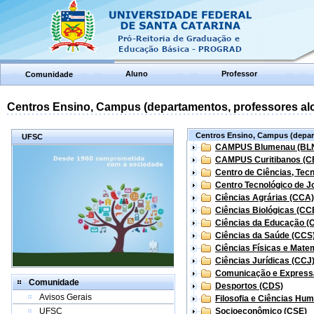
Aluno
Professor
Comunidade
Centros Ensino, Campus (departamentos, professores aloc
Centros Ensino, Campus (depart
UFSC
CAMPUS Blumenau (BL
CAMPUS Curitibanos (C
Centro de Ciências, Tec
Centro Tecnológico de Jo
Ciências Agrárias (CCA)
Ciências Biológicas (CC
Ciências da Educação (
Ciências da Saúde (CCS
Ciências Físicas e Mate
Ciências Jurídicas (CCJ
Comunicação e Express
Comunidade
Desportos (CDS)
Avisos Gerais
Filosofia e Ciências Hu
UFSC
Socioeconômico (CSE)