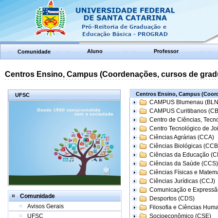
Aluno
Professor
Comunidade
Centros Ensino, Campus (Coordenações, cursos de grad
Centros Ensino, Campus (Coord
UFSC
CAMPUS Blumenau (BLN
CAMPUS Curitibanos (C
Centro de Ciências, Tecn
Centro Tecnológico de Joi
Ciências Agrárias (CCA)
Ciências Biológicas (CCB
Ciências da Educação (
Ciências da Saúde (CCS)
Ciências Físicas e Matem
Ciências Jurídicas (CCJ)
Comunicação e Expressã
Comunidade
Desportos (CDS)
Avisos Gerais
Filosofia e Ciências Hum
UFSC
Socioeconômico (CSE)