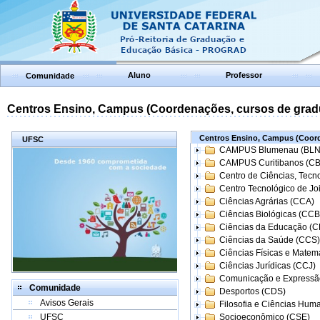
Aluno
Professor
Comunidade
Centros Ensino, Campus (Coordenações, cursos de grad
Centros Ensino, Campus (Coord
UFSC
CAMPUS Blumenau (BLN
CAMPUS Curitibanos (C
Centro de Ciências, Tecn
Centro Tecnológico de Joi
Ciências Agrárias (CCA)
Ciências Biológicas (CCB
Ciências da Educação (
Ciências da Saúde (CCS)
Ciências Físicas e Matem
Ciências Jurídicas (CCJ)
Comunicação e Expressã
Comunidade
Desportos (CDS)
Avisos Gerais
Filosofia e Ciências Hum
UFSC
Socioeconômico (CSE)