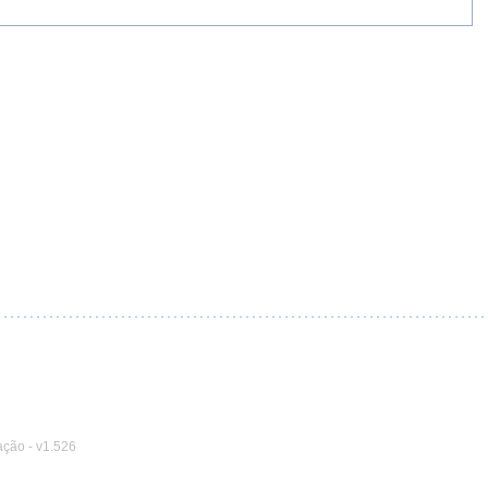
ação
-
v1.526