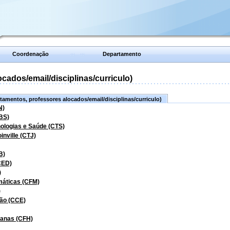
Coordenação
Departamento
ados/email/disciplinas/curriculo)
amentos, professores alocados/email/disciplinas/curriculo)
N)
BS)
nologias e Saúde (CTS)
inville (CTJ)
B)
CED)
)
máticas (CFM)
)
ão (CCE)
manas (CFH)