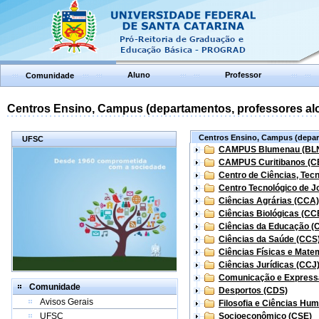
Aluno
Professor
Comunidade
Centros Ensino, Campus (departamentos, professores aloc
Centros Ensino, Campus (depart
UFSC
CAMPUS Blumenau (BL
CAMPUS Curitibanos (C
Centro de Ciências, Tec
Centro Tecnológico de Jo
Ciências Agrárias (CCA)
Ciências Biológicas (CC
Ciências da Educação (
Ciências da Saúde (CCS
Ciências Físicas e Mate
Ciências Jurídicas (CCJ
Comunicação e Express
Comunidade
Desportos (CDS)
Avisos Gerais
Filosofia e Ciências Hu
UFSC
Socioeconômico (CSE)