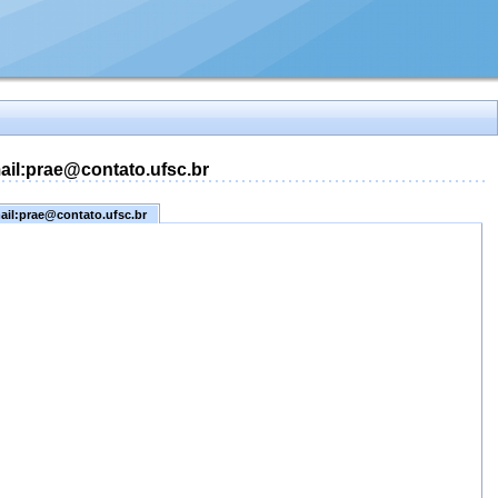
mail:prae@contato.ufsc.br
mail:prae@contato.ufsc.br