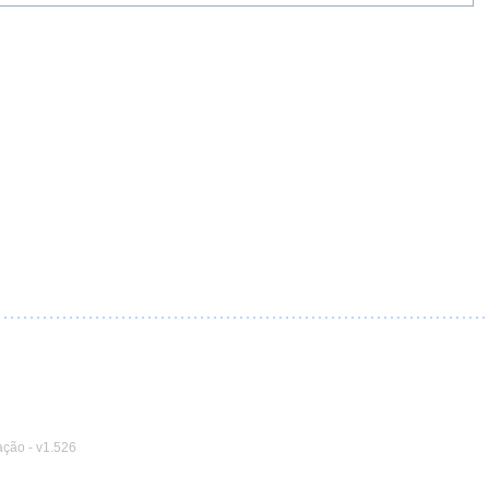
ação
-
v1.526