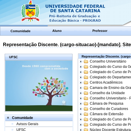
Aluno
Professor
Comunidade
Representação Discente. (cargo-situacao)-[mandato]. Site:
Representação Discente. (cargo-
UFSC
Conselho Universitário
Colegiado do Curso da 
Colegiado do Curso de 
Colegiado do Departame
Centros Acadêmicos
Camara de Ensino da Gr
Conselho da Unidade
Conselho Universitario -
Câmara de Pesquisa
Conselho de Curadores
Câmara de Extensão
Comunidade
Colegiado do Curso de P
Avisos Gerais
Colegiado do Curso de 
UFSC
Núcleo Docente Estrutur