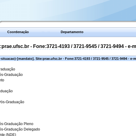
Coordenação
Departamento
prae.ufsc.br - Fone:3721-4193 / 3721-9545 / 3721-9494 - e-
situacao)-[mandato]. Site:prae.ufsc.br - Fone:3721-4193 / 3721-9545 / 3721-9494 - e-
Graduação
Pós-Graduação
nto
aduação
 Pós-Graduação
ós-Graduação Pleno
Pós-Graduação Delegado
ante (NDE)