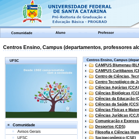
Aluno
Professor
Comunidade
Centros Ensino, Campus (departamentos, professores aloc
Centros Ensino, Campus (depart
UFSC
CAMPUS Blumenau (BL
CAMPUS Curitibanos (C
Centro de Ciências, Tec
Centro Tecnológico de Jo
Ciências Agrárias (CCA)
Ciências Biológicas (CC
Ciências da Educação (
Ciências da Saúde (CCS
Ciências Físicas e Mate
Ciências Jurídicas (CCJ
Comunicação e Express
Comunidade
Desportos (CDS)
Avisos Gerais
Filosofia e Ciências Hu
UFSC
Socioeconômico (CSE)