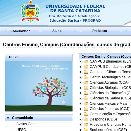
Aluno
Professor
Comunidade
Centros Ensino, Campus (Coordenações, cursos de grad
Centros Ensino, Campus (Coord
UFSC
CAMPUS Blumenau (BLN
CAMPUS Curitibanos (C
Centro de Ciências, Tecn
Centro Tecnológico de Joi
Ciências Agrárias (CCA)
Ciências Biológicas (CCB
Ciências da Educação (
Ciências da Saúde (CCS)
Ciências Físicas e Matem
Ciências Jurídicas (CCJ)
Comunicação e Expressã
Comunidade
Desportos (CDS)
Avisos Gerais
Filosofia e Ciências Hum
UFSC
Socioeconômico (CSE)