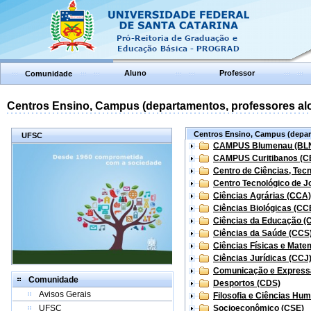
Aluno
Professor
Comunidade
Centros Ensino, Campus (departamentos, professores aloc
Centros Ensino, Campus (depart
UFSC
CAMPUS Blumenau (BL
CAMPUS Curitibanos (C
Centro de Ciências, Tec
Centro Tecnológico de Jo
Ciências Agrárias (CCA)
Ciências Biológicas (CC
Ciências da Educação (
Ciências da Saúde (CCS
Ciências Físicas e Mate
Ciências Jurídicas (CCJ
Comunicação e Express
Comunidade
Desportos (CDS)
Avisos Gerais
Filosofia e Ciências Hu
UFSC
Socioeconômico (CSE)