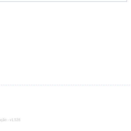
ação
-
v1.526