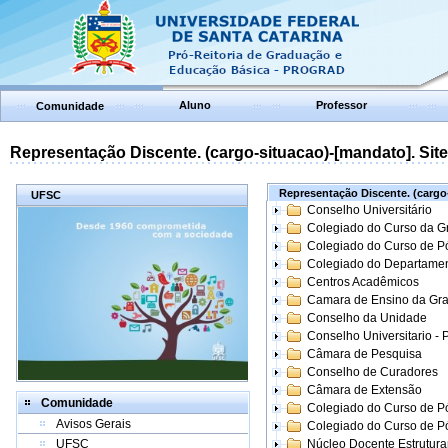
Aluno
Professor
Comunidade
Representação Discente. (cargo-situacao)-[mandato]. Site:
Representação Discente. (cargo-
UFSC
Conselho Universitário
Colegiado do Curso da 
Colegiado do Curso de 
Colegiado do Departame
Centros Acadêmicos
Camara de Ensino da Gr
Conselho da Unidade
Conselho Universitario -
Câmara de Pesquisa
Conselho de Curadores
Câmara de Extensão
Comunidade
Colegiado do Curso de P
Avisos Gerais
Colegiado do Curso de 
UFSC
Núcleo Docente Estrutur