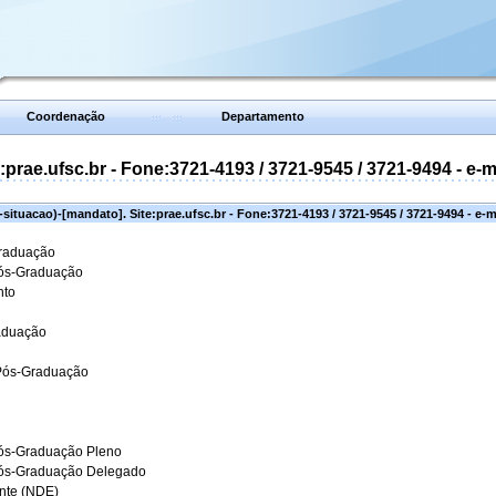
Coordenação
Departamento
prae.ufsc.br - Fone:3721-4193 / 3721-9545 / 3721-9494 - e-
situacao)-[mandato]. Site:prae.ufsc.br - Fone:3721-4193 / 3721-9545 / 3721-9494 - e-
Graduação
Pós-Graduação
nto
aduação
 Pós-Graduação
ós-Graduação Pleno
Pós-Graduação Delegado
ante (NDE)