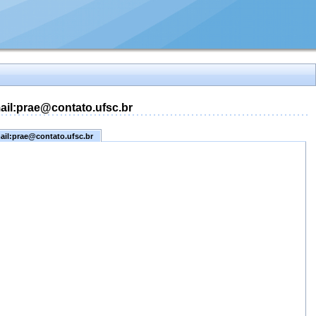
mail:prae@contato.ufsc.br
mail:prae@contato.ufsc.br