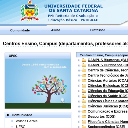
Aluno
Professor
Comunidade
Centros Ensino, Campus (departamentos, professores aloc
Centros Ensino, Campus (depart
UFSC
CAMPUS Blumenau (BL
CAMPUS Curitibanos (C
Centro de Ciências, Tec
Centro Tecnológico de Jo
Ciências Agrárias (CCA)
Ciências Biológicas (CC
Ciências da Educação (
Ciências da Saúde (CCS
Ciências Físicas e Mate
Ciências Jurídicas (CCJ
Comunicação e Express
Comunidade
Desportos (CDS)
Avisos Gerais
Filosofia e Ciências Hu
UFSC
Socioeconômico (CSE)