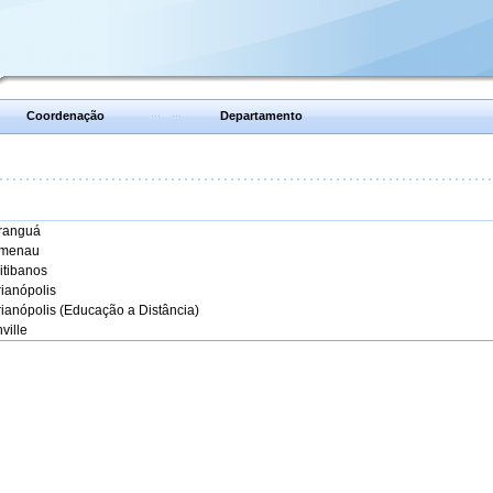
Coordenação
Departamento
aranguá
umenau
itibanos
rianópolis
rianópolis (Educação a Distância)
ville