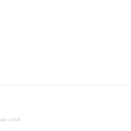
ação
-
v1.526