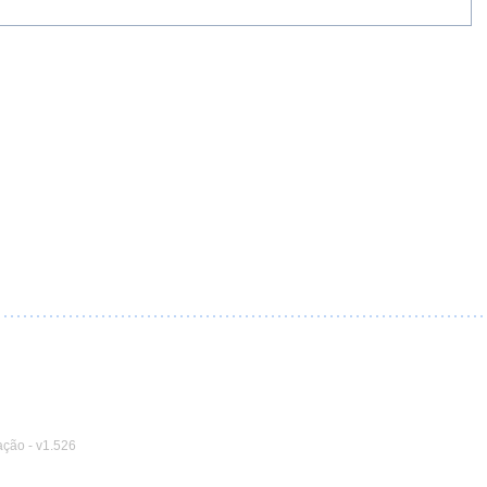
ação
-
v1.526