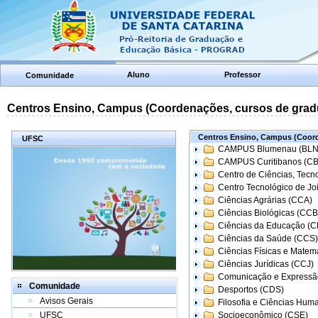
Aluno
Professor
Comunidade
Centros Ensino, Campus (Coordenações, cursos de grad
Centros Ensino, Campus (Coord
UFSC
CAMPUS Blumenau (BLN
CAMPUS Curitibanos (C
Centro de Ciências, Tecn
Centro Tecnológico de Joi
Ciências Agrárias (CCA)
Ciências Biológicas (CCB
Ciências da Educação (
Ciências da Saúde (CCS)
Ciências Físicas e Matem
Ciências Jurídicas (CCJ)
Comunicação e Expressã
Comunidade
Desportos (CDS)
Avisos Gerais
Filosofia e Ciências Hum
UFSC
Socioeconômico (CSE)