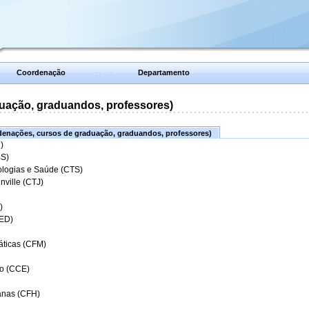
Coordenação
Departamento
uação, graduandos, professores)
enações, cursos de graduação, graduandos, professores)
)
BS)
ologias e Saúde (CTS)
nville (CTJ)
)
CED)
áticas (CFM)
o (CCE)
anas (CFH)