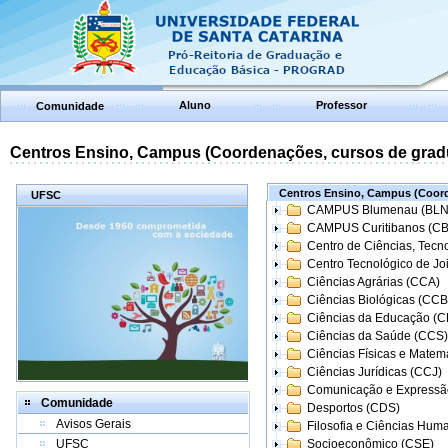
Aluno
Professor
Comunidade
Centros Ensino, Campus (Coordenações, cursos de grad
Centros Ensino, Campus (Coord
UFSC
CAMPUS Blumenau (BLN
CAMPUS Curitibanos (C
Centro de Ciências, Tecn
Centro Tecnológico de Joi
Ciências Agrárias (CCA)
Ciências Biológicas (CCB
Ciências da Educação (
Ciências da Saúde (CCS)
Ciências Físicas e Matem
Ciências Jurídicas (CCJ)
Comunicação e Expressã
Comunidade
Desportos (CDS)
Avisos Gerais
Filosofia e Ciências Hum
UFSC
Socioeconômico (CSE)