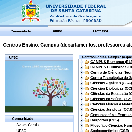
Aluno
Professor
Comunidade
Centros Ensino, Campus (departamentos, professores aloc
Centros Ensino, Campus (depart
UFSC
CAMPUS Blumenau (BL
CAMPUS Curitibanos (C
Centro de Ciências, Tec
Centro Tecnológico de Jo
Ciências Agrárias (CCA)
Ciências Biológicas (CC
Ciências da Educação (
Ciências da Saúde (CCS
Ciências Físicas e Mate
Ciências Jurídicas (CCJ
Comunicação e Express
Comunidade
Desportos (CDS)
Avisos Gerais
Filosofia e Ciências Hu
UFSC
Socioeconômico (CSE)