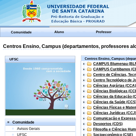
Aluno
Professor
Comunidade
Centros Ensino, Campus (departamentos, professores aloc
Centros Ensino, Campus (depart
UFSC
CAMPUS Blumenau (BL
CAMPUS Curitibanos (C
Centro de Ciências, Tec
Centro Tecnológico de Jo
Ciências Agrárias (CCA)
Ciências Biológicas (CC
Ciências da Educação (
Ciências da Saúde (CCS
Ciências Físicas e Mate
Ciências Jurídicas (CCJ
Comunicação e Express
Comunidade
Desportos (CDS)
Avisos Gerais
Filosofia e Ciências Hu
UFSC
Socioeconômico (CSE)