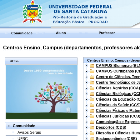
Aluno
Professor
Comunidade
Centros Ensino, Campus (departamentos, professores aloc
Centros Ensino, Campus (depart
UFSC
CAMPUS Blumenau (BL
CAMPUS Curitibanos (C
Centro de Ciências, Tec
Centro Tecnológico de Jo
Ciências Agrárias (CCA)
Ciências Biológicas (CC
Ciências da Educação (
Ciências da Saúde (CCS
Ciências Físicas e Mate
Ciências Jurídicas (CCJ
Comunicação e Express
Comunidade
Desportos (CDS)
Avisos Gerais
Filosofia e Ciências Hu
UFSC
Socioeconômico (CSE)