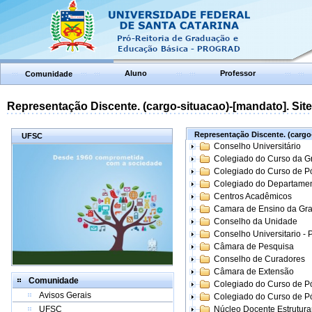
Aluno
Professor
Comunidade
Representação Discente. (cargo-situacao)-[mandato]. Site:
Representação Discente. (cargo-
UFSC
Conselho Universitário
Colegiado do Curso da 
Colegiado do Curso de 
Colegiado do Departame
Centros Acadêmicos
Camara de Ensino da Gr
Conselho da Unidade
Conselho Universitario -
Câmara de Pesquisa
Conselho de Curadores
Câmara de Extensão
Comunidade
Colegiado do Curso de P
Avisos Gerais
Colegiado do Curso de 
UFSC
Núcleo Docente Estrutur