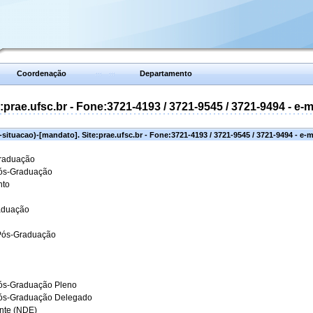
Coordenação
Departamento
prae.ufsc.br - Fone:3721-4193 / 3721-9545 / 3721-9494 - e-
situacao)-[mandato]. Site:prae.ufsc.br - Fone:3721-4193 / 3721-9545 / 3721-9494 - e-
Graduação
Pós-Graduação
nto
aduação
 Pós-Graduação
ós-Graduação Pleno
Pós-Graduação Delegado
ante (NDE)