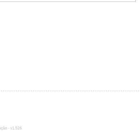
ação
-
v1.526