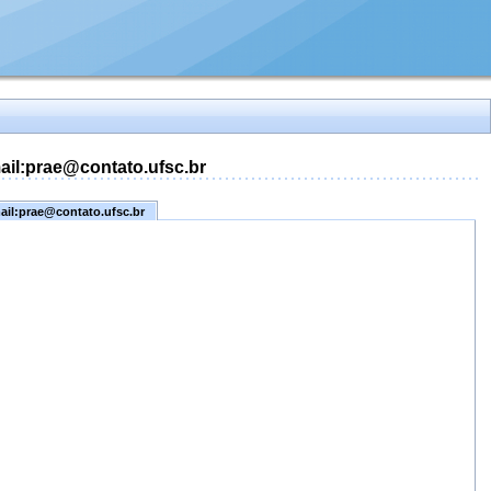
mail:prae@contato.ufsc.br
mail:prae@contato.ufsc.br