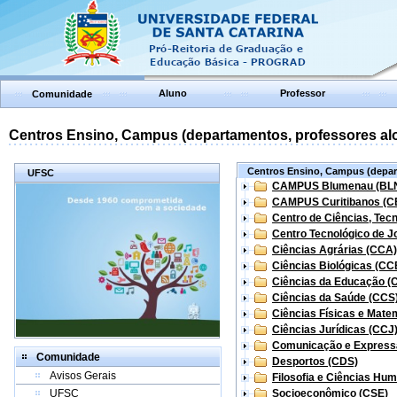
Aluno
Professor
Comunidade
Centros Ensino, Campus (departamentos, professores aloc
Centros Ensino, Campus (depart
UFSC
CAMPUS Blumenau (BL
CAMPUS Curitibanos (C
Centro de Ciências, Tec
Centro Tecnológico de Jo
Ciências Agrárias (CCA)
Ciências Biológicas (CC
Ciências da Educação (
Ciências da Saúde (CCS
Ciências Físicas e Mate
Ciências Jurídicas (CCJ
Comunicação e Express
Comunidade
Desportos (CDS)
Avisos Gerais
Filosofia e Ciências Hu
UFSC
Socioeconômico (CSE)