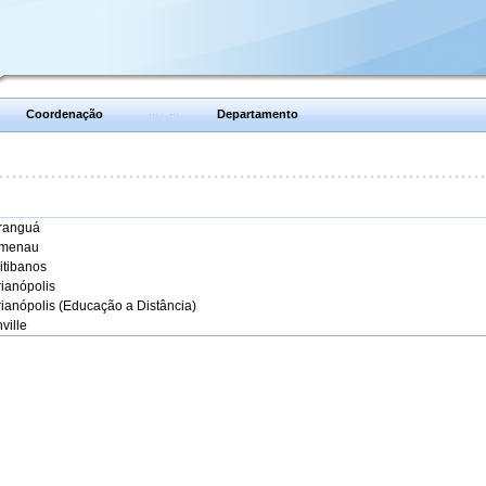
Coordenação
Departamento
aranguá
umenau
itibanos
rianópolis
rianópolis (Educação a Distância)
ville