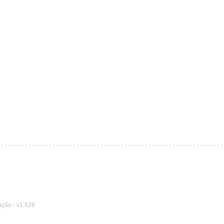
ação
-
v1.526