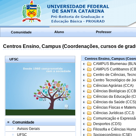
Aluno
Professor
Comunidade
Centros Ensino, Campus (Coordenações, cursos de grad
Centros Ensino, Campus (Coord
UFSC
CAMPUS Blumenau (BLN
CAMPUS Curitibanos (C
Centro de Ciências, Tecn
Centro Tecnológico de Joi
Ciências Agrárias (CCA)
Ciências Biológicas (CCB
Ciências da Educação (
Ciências da Saúde (CCS)
Ciências Físicas e Matem
Ciências Jurídicas (CCJ)
Comunicação e Expressã
Comunidade
Desportos (CDS)
Avisos Gerais
Filosofia e Ciências Hum
UFSC
Socioeconômico (CSE)