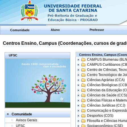
Aluno
Professor
Comunidade
Centros Ensino, Campus (Coordenações, cursos de grad
Centros Ensino, Campus (Coord
UFSC
CAMPUS Blumenau (BLN
CAMPUS Curitibanos (C
Centro de Ciências, Tecn
Centro Tecnológico de Joi
Ciências Agrárias (CCA)
Ciências Biológicas (CCB
Ciências da Educação (
Ciências da Saúde (CCS)
Ciências Físicas e Matem
Ciências Jurídicas (CCJ)
Comunicação e Expressã
Comunidade
Desportos (CDS)
Avisos Gerais
Filosofia e Ciências Hum
UFSC
Socioeconômico (CSE)