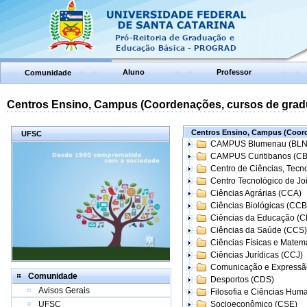
Aluno
Professor
Comunidade
Centros Ensino, Campus (Coordenações, cursos de grad
Centros Ensino, Campus (Coord
UFSC
CAMPUS Blumenau (BLN
CAMPUS Curitibanos (C
Centro de Ciências, Tecn
Centro Tecnológico de Joi
Ciências Agrárias (CCA)
Ciências Biológicas (CCB
Ciências da Educação (
Ciências da Saúde (CCS)
Ciências Físicas e Matem
Ciências Jurídicas (CCJ)
Comunicação e Expressã
Comunidade
Desportos (CDS)
Avisos Gerais
Filosofia e Ciências Hum
UFSC
Socioeconômico (CSE)