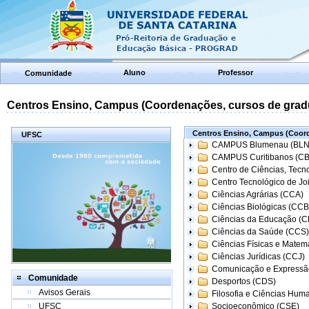
Aluno
Professor
Comunidade
Centros Ensino, Campus (Coordenações, cursos de grad
Centros Ensino, Campus (Coord
UFSC
CAMPUS Blumenau (BLN
CAMPUS Curitibanos (C
Centro de Ciências, Tecn
Centro Tecnológico de Joi
Ciências Agrárias (CCA)
Ciências Biológicas (CCB
Ciências da Educação (
Ciências da Saúde (CCS)
Ciências Físicas e Matem
Ciências Jurídicas (CCJ)
Comunicação e Expressã
Comunidade
Desportos (CDS)
Avisos Gerais
Filosofia e Ciências Hum
UFSC
Socioeconômico (CSE)