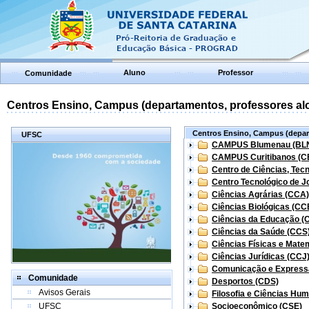
Aluno
Professor
Comunidade
Centros Ensino, Campus (departamentos, professores aloc
Centros Ensino, Campus (depart
UFSC
CAMPUS Blumenau (BL
CAMPUS Curitibanos (C
Centro de Ciências, Tec
Centro Tecnológico de Jo
Ciências Agrárias (CCA)
Ciências Biológicas (CC
Ciências da Educação (
Ciências da Saúde (CCS
Ciências Físicas e Mate
Ciências Jurídicas (CCJ
Comunicação e Express
Comunidade
Desportos (CDS)
Avisos Gerais
Filosofia e Ciências Hu
UFSC
Socioeconômico (CSE)