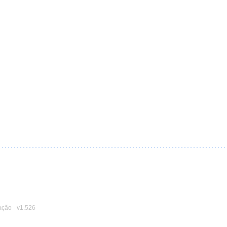
ação
-
v1.526