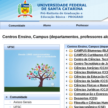
Aluno
Professor
Comunidade
Centros Ensino, Campus (departamentos, professores aloc
Centros Ensino, Campus (depart
UFSC
CAMPUS Blumenau (BL
CAMPUS Curitibanos (C
Centro de Ciências, Tec
Centro Tecnológico de Jo
Ciências Agrárias (CCA)
Ciências Biológicas (CC
Ciências da Educação (
Ciências da Saúde (CCS
Ciências Físicas e Mate
Ciências Jurídicas (CCJ
Comunicação e Express
Comunidade
Desportos (CDS)
Avisos Gerais
Filosofia e Ciências Hu
UFSC
Socioeconômico (CSE)