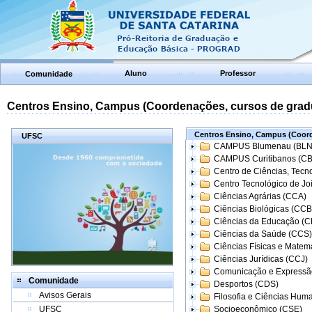
Aluno
Professor
Comunidade
Centros Ensino, Campus (Coordenações, cursos de grad
Centros Ensino, Campus (Coord
UFSC
CAMPUS Blumenau (BLN
CAMPUS Curitibanos (C
Centro de Ciências, Tecn
Centro Tecnológico de Joi
Ciências Agrárias (CCA)
Ciências Biológicas (CCB
Ciências da Educação (
Ciências da Saúde (CCS)
Ciências Físicas e Matem
Ciências Jurídicas (CCJ)
Comunicação e Expressã
Comunidade
Desportos (CDS)
Avisos Gerais
Filosofia e Ciências Hum
UFSC
Socioeconômico (CSE)