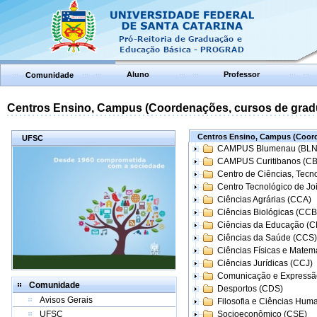
Aluno
Professor
Comunidade
Centros Ensino, Campus (Coordenações, cursos de grad
Centros Ensino, Campus (Coord
UFSC
CAMPUS Blumenau (BLN
CAMPUS Curitibanos (C
Centro de Ciências, Tecn
Centro Tecnológico de Joi
Ciências Agrárias (CCA)
Ciências Biológicas (CCB
Ciências da Educação (
Ciências da Saúde (CCS)
Ciências Físicas e Matem
Ciências Jurídicas (CCJ)
Comunicação e Expressã
Comunidade
Desportos (CDS)
Avisos Gerais
Filosofia e Ciências Hum
UFSC
Socioeconômico (CSE)