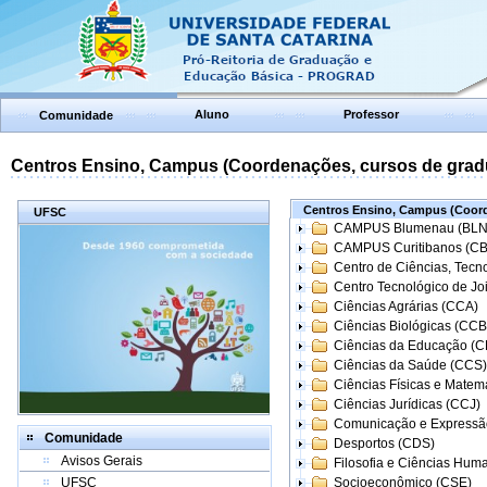
Aluno
Professor
Comunidade
Centros Ensino, Campus (Coordenações, cursos de grad
Centros Ensino, Campus (Coord
UFSC
CAMPUS Blumenau (BLN
CAMPUS Curitibanos (C
Centro de Ciências, Tecn
Centro Tecnológico de Joi
Ciências Agrárias (CCA)
Ciências Biológicas (CCB
Ciências da Educação (
Ciências da Saúde (CCS)
Ciências Físicas e Matem
Ciências Jurídicas (CCJ)
Comunicação e Expressã
Comunidade
Desportos (CDS)
Avisos Gerais
Filosofia e Ciências Hum
UFSC
Socioeconômico (CSE)