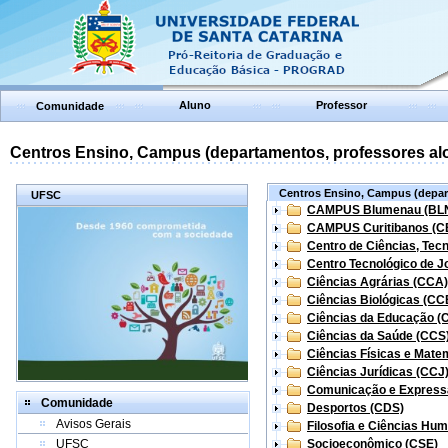
Aluno
Professor
Comunidade
Centros Ensino, Campus (departamentos, professores aloc
Centros Ensino, Campus (depart
UFSC
CAMPUS Blumenau (BL
CAMPUS Curitibanos (C
Centro de Ciências, Tec
Centro Tecnológico de Jo
Ciências Agrárias (CCA)
Ciências Biológicas (CC
Ciências da Educação (
Ciências da Saúde (CCS
Ciências Físicas e Mate
Ciências Jurídicas (CCJ
Comunicação e Express
Comunidade
Desportos (CDS)
Avisos Gerais
Filosofia e Ciências Hu
UFSC
Socioeconômico (CSE)