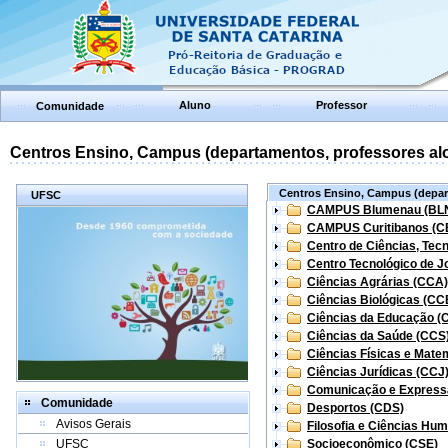
Aluno
Professor
Comunidade
Centros Ensino, Campus (departamentos, professores aloc
Centros Ensino, Campus (depart
UFSC
CAMPUS Blumenau (BL
CAMPUS Curitibanos (C
Centro de Ciências, Tec
Centro Tecnológico de Jo
Ciências Agrárias (CCA)
Ciências Biológicas (CC
Ciências da Educação (
Ciências da Saúde (CCS
Ciências Físicas e Mate
Ciências Jurídicas (CCJ
Comunicação e Express
Comunidade
Desportos (CDS)
Avisos Gerais
Filosofia e Ciências Hu
UFSC
Socioeconômico (CSE)